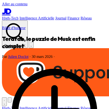
Aller au contenu
JD
High-Tech
Intelligence Artificielle
Journal
Finance
Réseau
Billet d'humeur
Terafab, le puzzle de Musk est enfin
complet
Rechercher
⌘K
Par
Julien Doclot
·
30 mars 2026
·
High-Tech
Intelligence Artificielle
Journal
Finance
Réseau