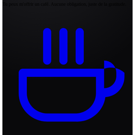
Tu peux m'offrir un café. Aucune obligation, juste de la gratitude.