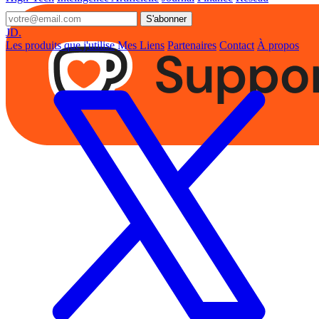
S'abonner
JD.
Les produits que j'utilise
Mes Liens
Partenaires
Contact
À propos