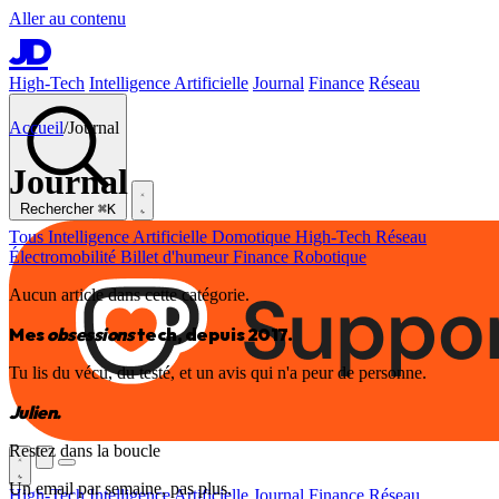
Aller au contenu
JD
High-Tech
Intelligence Artificielle
Journal
Finance
Réseau
Accueil
/
Journal
Journal
Rechercher
⌘K
Tous
Intelligence Artificielle
Domotique
High-Tech
Réseau
Électromobilité
Billet d'humeur
Finance
Robotique
Aucun article dans cette catégorie.
Mes
obsessions
tech, depuis 2017.
Tu lis du vécu, du testé, et un avis qui n'a peur de personne.
Julien.
Restez dans la boucle
Un email par semaine, pas plus.
High-Tech
Intelligence Artificielle
Journal
Finance
Réseau