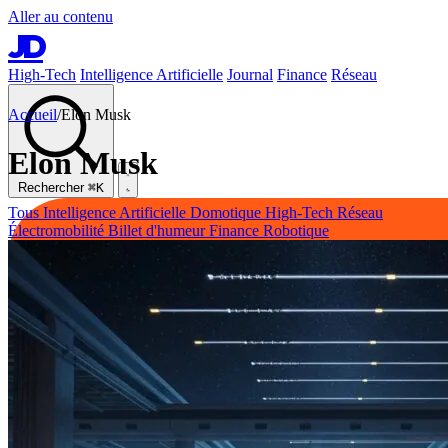
Aller au contenu
JD
High-Tech
Intelligence Artificielle
Journal
Finance
Réseau
Accueil
/
Elon Musk
Elon Musk
Rechercher
⌘K
Tous
Intelligence Artificielle
Domotique
High-Tech
Réseau
Électromobilité
Billet d'humeur
Finance
Robotique
High-Tech
Intelligence Artificielle
Journal
Finance
Réseau