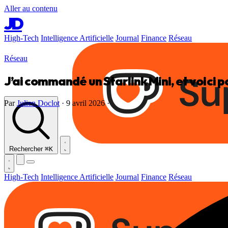
Aller au contenu
JD
High-Tech
Intelligence Artificielle
Journal
Finance
Réseau
Réseau
J’ai commandé un Starlink Mini, et voici 
Par
Julien Doclot
·
9 avril 2026
·
Rechercher
⌘K
High-Tech
Intelligence Artificielle
Journal
Finance
Réseau