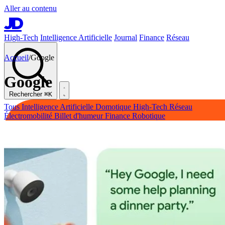
Aller au contenu
JD
High-Tech
Intelligence Artificielle
Journal
Finance
Réseau
Accueil
/
Google
Google
Rechercher
⌘K
Tous
Intelligence Artificielle
Domotique
High-Tech
Réseau
Électromobilité
Billet d'humeur
Finance
Robotique
High-Tech
Intelligence Artificielle
Journal
Finance
Réseau