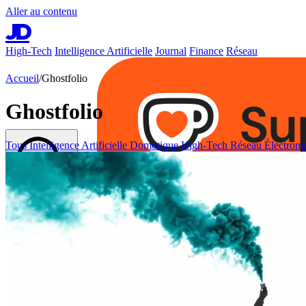
Aller au contenu
JD
High-Tech
Intelligence Artificielle
Journal
Finance
Réseau
Accueil
/
Ghostfolio
Ghostfolio
Tous
Intelligence Artificielle
Domotique
High-Tech
Réseau
Électromo
Rechercher
⌘K
High-Tech
Intelligence Artificielle
Journal
Finance
Réseau