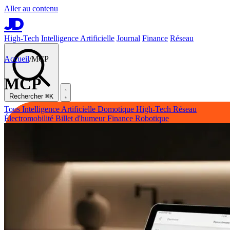
Aller au contenu
JD
High-Tech
Intelligence Artificielle
Journal
Finance
Réseau
Accueil
/
MCP
MCP
Rechercher
⌘K
Tous
Intelligence Artificielle
Domotique
High-Tech
Réseau
Électromobilité
Billet d'humeur
Finance
Robotique
High-Tech
Intelligence Artificielle
Journal
Finance
Réseau